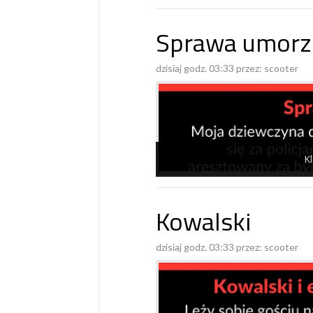
Sprawa umorz
dzisiaj godz. 03:33 przez:
scooter
Kl
Kowalski
dzisiaj godz. 03:33 przez:
scooter