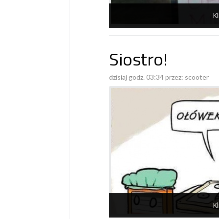
Kl
Siostro!
dzisiaj godz. 03:34 przez:
scooter
Kl