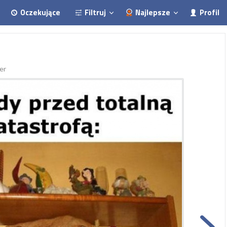
Oczekujące
Filtruj
Najlepsze
Profil
er