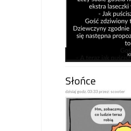
Kl
Słońce
dzisiaj godz. 03:33 przez:
scooter