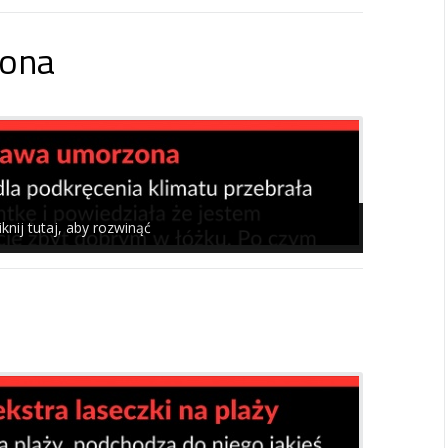
ona
iknij tutaj, aby rozwinąć