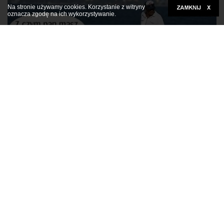
Na stronie używamy cookies. Korzystanie z witryny
oznacza zgodę na ich wykorzystywanie.
Kliknij tutaj, aby rozwinąć
Foch u kobiet