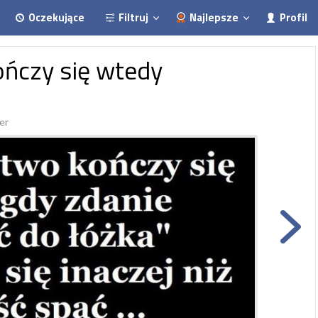
Oczekujące
Filtruj
Najlepsze
Profil
ończy się wtedy
er