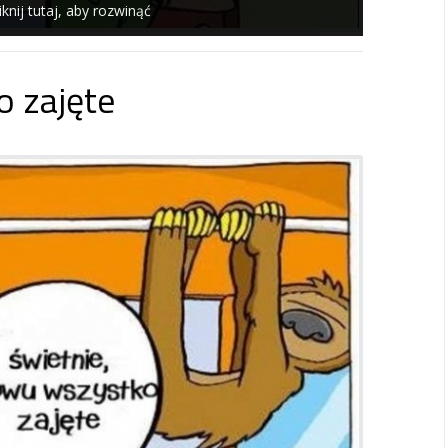
iknij tutaj, aby rozwinąć
 zajęte