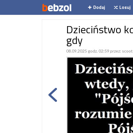
Dodaj
Losuj
Dzieciństwo k
gdy
08.09.2025 godz. 02:59 przez:
scoot