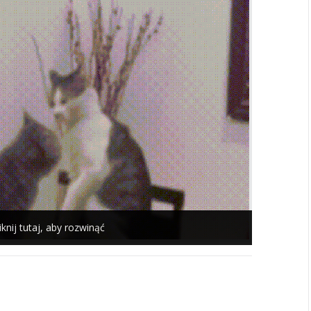
iknij tutaj, aby rozwinąć