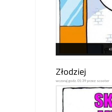
Kl
Złodziej
wczoraj godz. 01:39 przez:
scooter