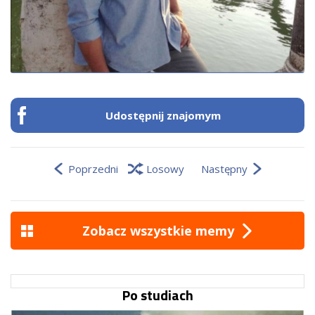
Udostępnij znajomym
Poprzedni
Losowy
Następny
Zobacz wszystkie memy
Po studiach