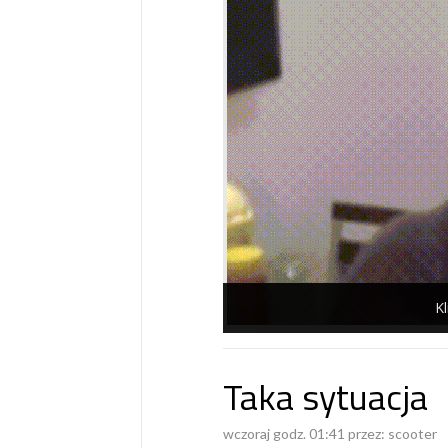
Kl
Taka sytuacja
wczoraj godz. 01:41 przez:
scooter