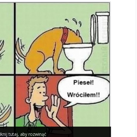
iknij tutaj, aby rozwinąć