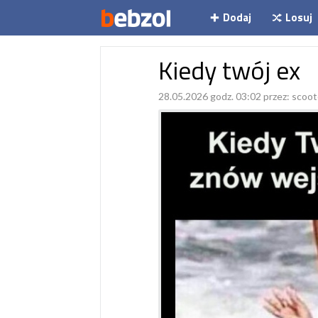
Dodaj
Losuj
Kiedy twój ex
28.05.2026 godz. 03:02 przez:
scoot