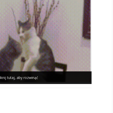
iknij tutaj, aby rozwinąć