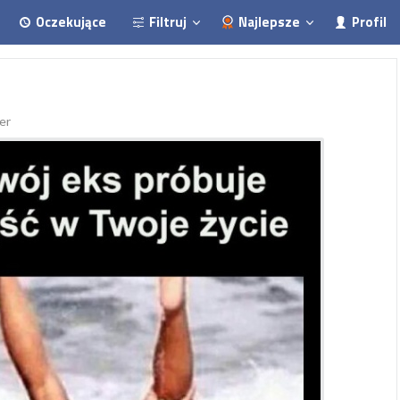
Oczekujące
Filtruj
Najlepsze
Profil
er