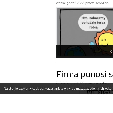
dzisiaj godz. 03:33 przez:
scooter
Kl
Firma ponosi s
dzisiaj godz. 03:33 przez:
scooter
Na stronie używamy cookies. Korzystanie z witryny oznacza zgodę na ich wykor