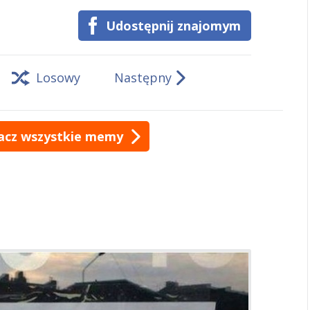
Udostępnij znajomym
Losowy
Następny
acz wszystkie memy