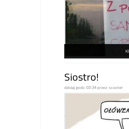
Kl
Siostro!
dzisiaj godz. 03:34 przez:
scooter