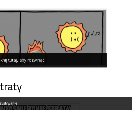
iknij tutaj, aby rozwinąć
traty
zystywanie.