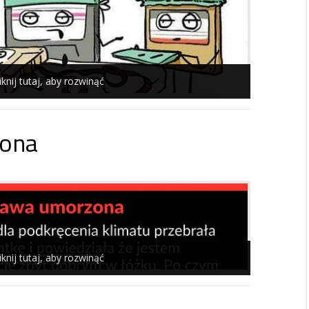
iknij tutaj, aby rozwinąć
ona
iknij tutaj, aby rozwinąć