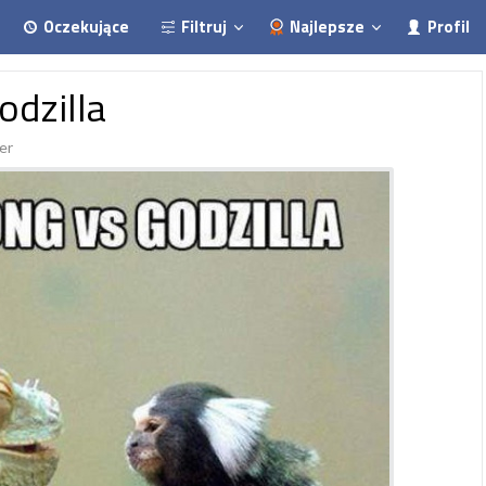
Oczekujące
Filtruj
Najlepsze
Profil
odzilla
er