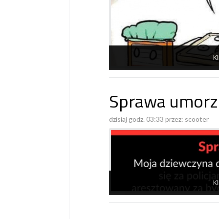
Kl
Sprawa umorz
dzisiaj godz. 03:33 przez:
scooter
Kl