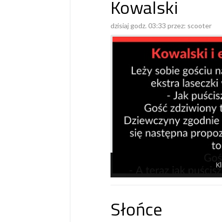
Kowalski
dzisiaj godz. 03:33 przez:
scooter
Kl
Słońce