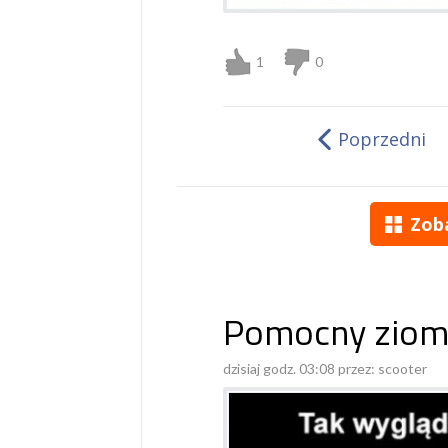
1
0
Poprzedni
Zob
Pomocny ziom
dzisiaj godz. 03:08 przez:
scooter