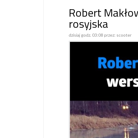
Robert Makłow
rosyjska
dzisiaj godz. 03:08 przez:
scooter