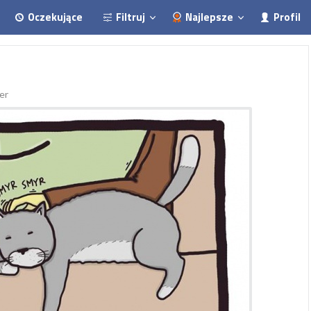
Oczekujące
Filtruj
Najlepsze
Profil
er