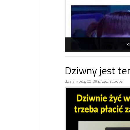
Kl
Dziwny jest ten
dzisiaj godz. 03:08 przez:
scooter