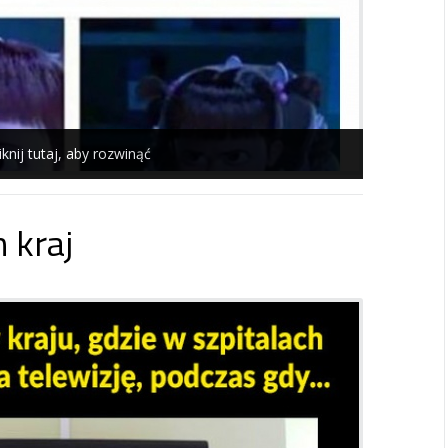
iknij tutaj, aby rozwinąć
 kraj