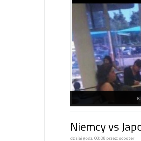
Kl
Niemcy vs Jap
dzisiaj godz. 03:08 przez:
scooter