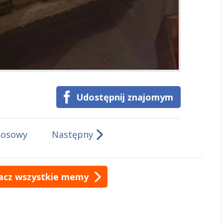
Udostępnij znajomym
Losowy
Następny
acz wszystkie memy