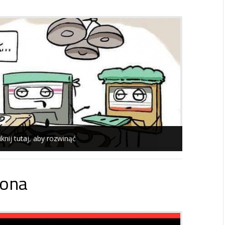
iknij tutaj, aby rozwinąć
ona