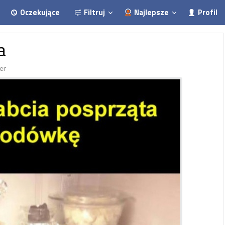
Oczekujące
Filtruj
Najlepsze
Profil
a
er