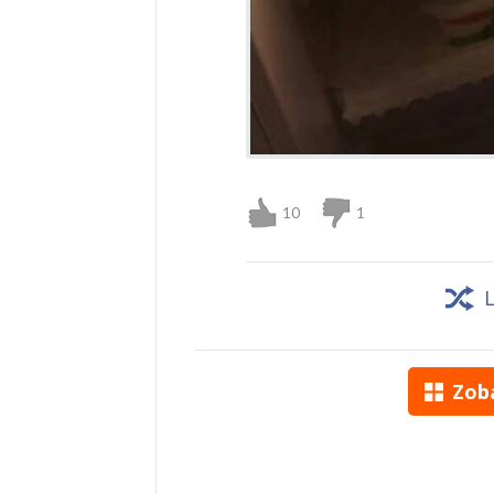
10
1
Zob