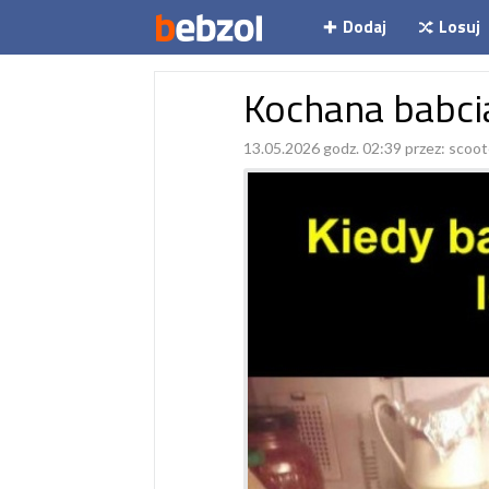
Dodaj
Losuj
Kochana babci
13.05.2026 godz. 02:39 przez:
scoot