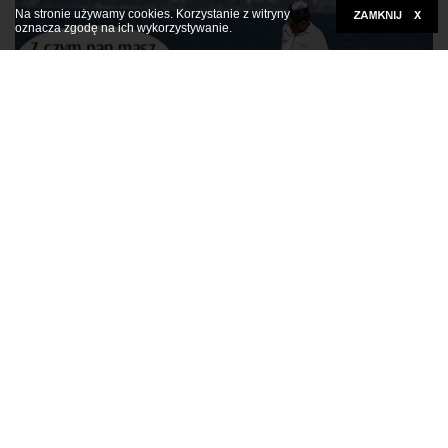
Na stronie używamy cookies. Korzystanie z witryny
oznacza zgodę na ich wykorzystywanie.
Kliknij tutaj, aby rozwinąć
Foch u kobiet