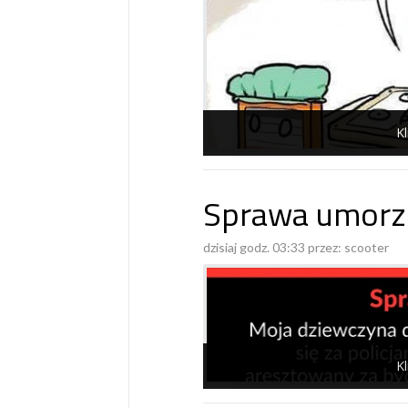
Kl
Sprawa umorz
dzisiaj godz. 03:33 przez:
scooter
Kl