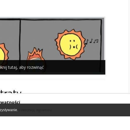
iknij tutaj, aby rozwinąć
traty
ywatności
zystywanie.
serwisu oznacza akceptację regulaminu.