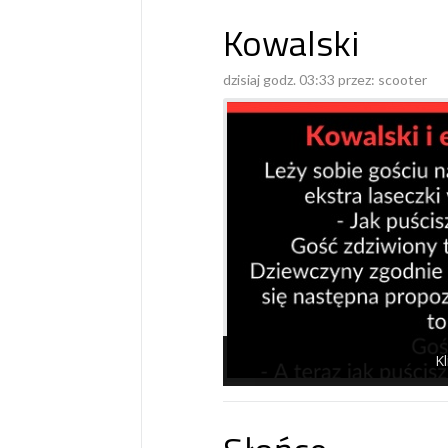
Kowalski
dzisiaj godz. 03:33 przez:
scooter
Kl