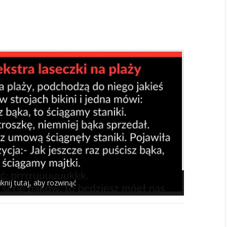
iknij tutaj, aby rozwinąć