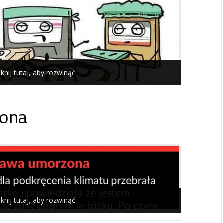
iknij tutaj, aby rozwinąć
ona
iknij tutaj, aby rozwinąć