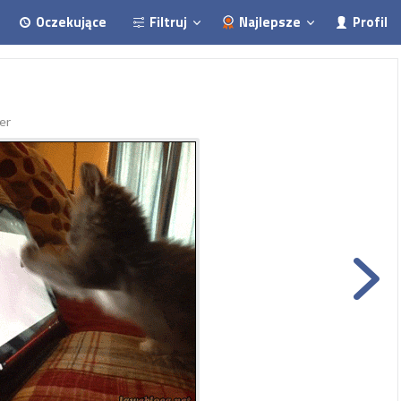
Oczekujące
Filtruj
Najlepsze
Profil
er