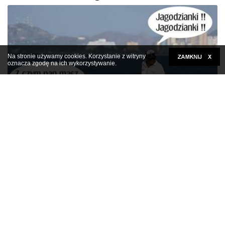
Na stronie używamy cookies. Korzystanie z witryny
oznacza zgodę na ich wykorzystywanie.
Kliknij tutaj, aby rozwinąć
Foch u kobiet