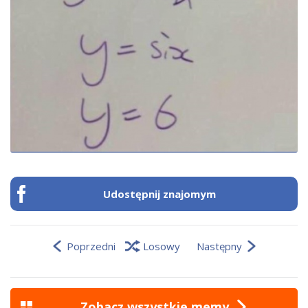
Udostępnij znajomym
Poprzedni
Losowy
Następny
Zobacz wszystkie memy