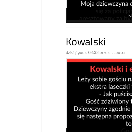
Kl
Kowalski
dzisiaj godz. 03:33 przez:
scooter