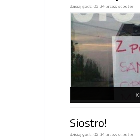
dzisiaj godz. 03:34 przez:
scooter
Kl
Siostro!
dzisiaj godz. 03:34 przez:
scooter