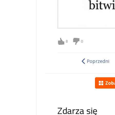
8
0
Poprzedni
Zob
Zdarza się