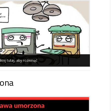
iknij tutaj, aby rozwinąć
ona