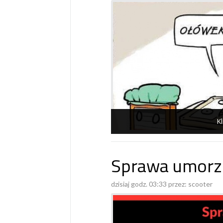
Kl
Sprawa umorz
dzisiaj godz. 03:33 przez:
scooter