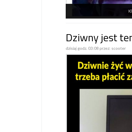
Kl
Dziwny jest ten
dzisiaj godz. 03:08 przez:
scooter