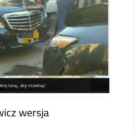
iknij tutaj, aby rozwinąć
icz wersja