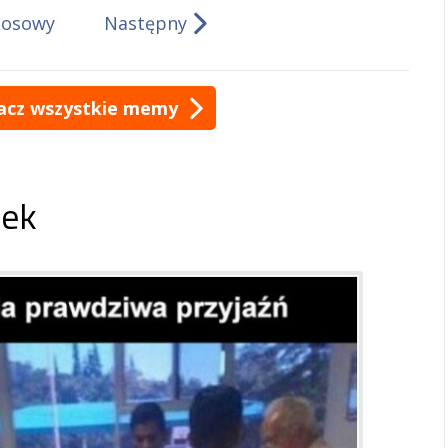
Losowy
Następny
acz wszystkie memy
ek