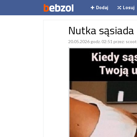
Dodaj
Losuj
Nutka sąsiada
20.05.2026 godz. 02:51 przez:
scoot