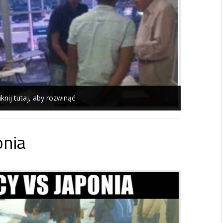
iknij tutaj, aby rozwinąć
onia