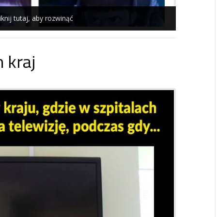
iknij tutaj, aby rozwinąć
 kraj