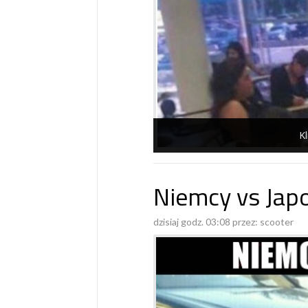
Kl
Niemcy vs Jap
dzisiaj godz. 03:08 przez:
scooter