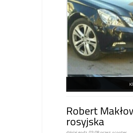
Kl
Robert Makłow
rosyjska
dzisiaj godz. 03:08 przez:
scooter