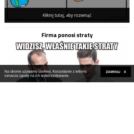
Kliknij tutaj, aby rozwinąć
Firma ponosi straty
Na stronie używamy cookies. Korzystanie z witryny
oznacza zgodę na ich wykorzystywanie.
Kliknij tutaj, aby rozwinąć