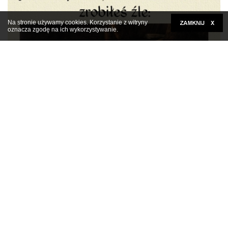
Na stronie używamy cookies. Korzystanie z witryny
oznacza zgodę na ich wykorzystywanie.
Kliknij tutaj, aby rozwinąć
Każdego ranka