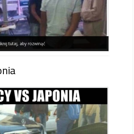
iknij tutaj, aby rozwinąć
onia