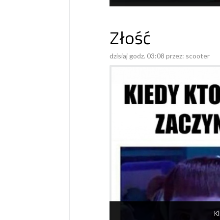
Złość
dzisiaj godz. 03:08 przez:
scooter
Kl