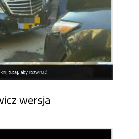
iknij tutaj, aby rozwinąć
icz wersja