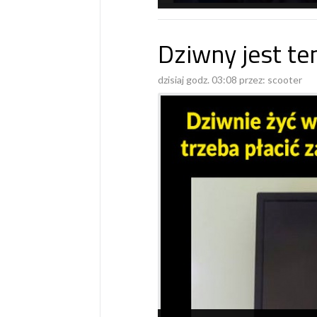
Dziwny jest ten
dzisiaj godz. 03:08 przez:
scooter