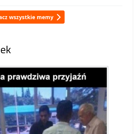
acz wszystkie memy
ek