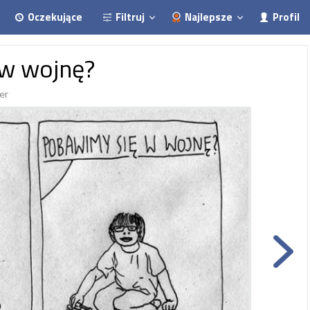
Oczekujące
Filtruj
Najlepsze
Profil
w wojnę?
er