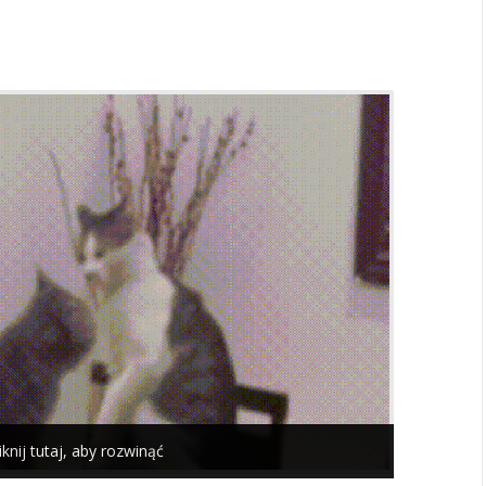
iknij tutaj, aby rozwinąć