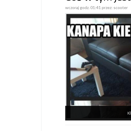
wczoraj godz. 01:41 przez:
scooter
Kl