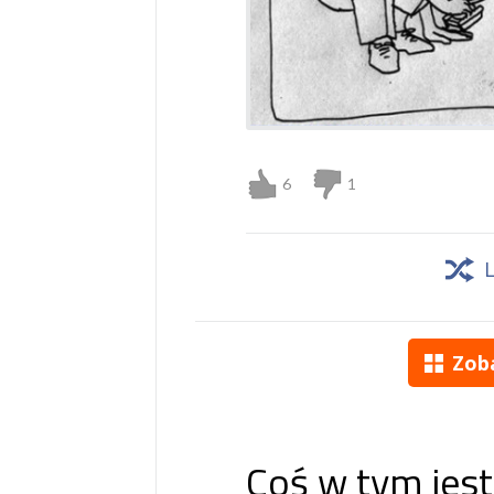
6
1
Zob
Coś w tym jest