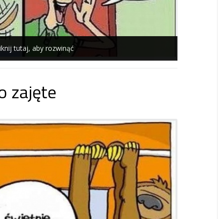
iknij tutaj, aby rozwinąć
 zajęte