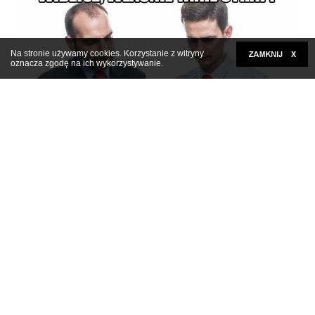
Na stronie używamy cookies. Korzystanie z witryny
oznacza zgodę na ich wykorzystywanie.
Kliknij tutaj, aby rozwinąć
Też bym tak wybrał