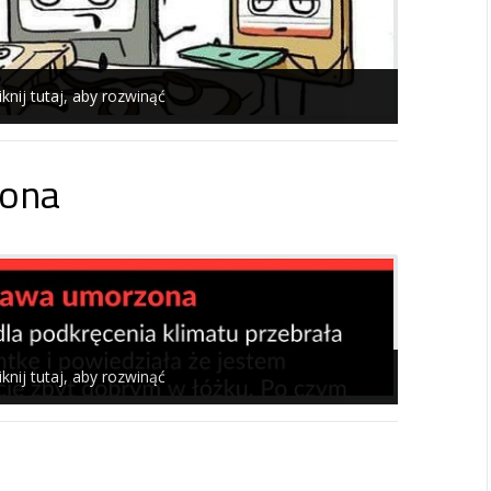
iknij tutaj, aby rozwinąć
ona
iknij tutaj, aby rozwinąć