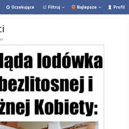
Oczekujące
Filtruj
Najlepsze
Profil
i
er