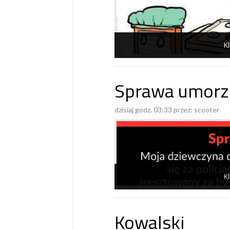
Kl
Sprawa umorz
dzisiaj godz. 03:33 przez:
scooter
Kl
Kowalski