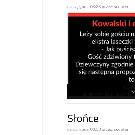
dzisiaj godz. 03:33 przez:
scooter
Kl
Słońce
dzisiaj godz. 03:33 przez:
scooter