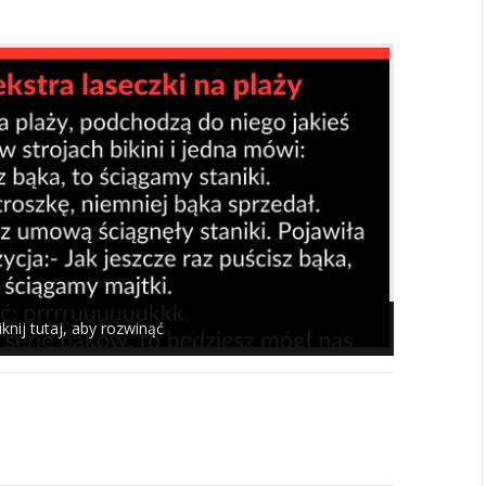
iknij tutaj, aby rozwinąć