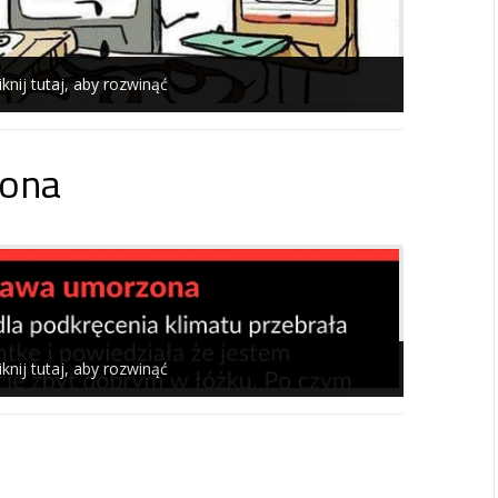
iknij tutaj, aby rozwinąć
ona
iknij tutaj, aby rozwinąć