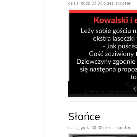
dzisiaj godz. 03:33 przez:
scooter
Kl
Słońce
dzisiaj godz. 03:33 przez:
scooter