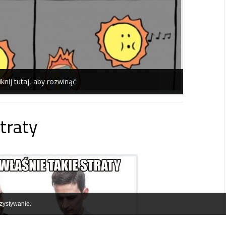
iknij tutaj, aby rozwinąć
traty
zystywanie.