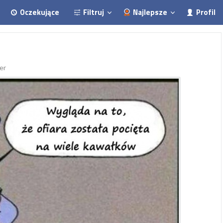
Oczekujące
Filtruj
Najlepsze
Profil
er