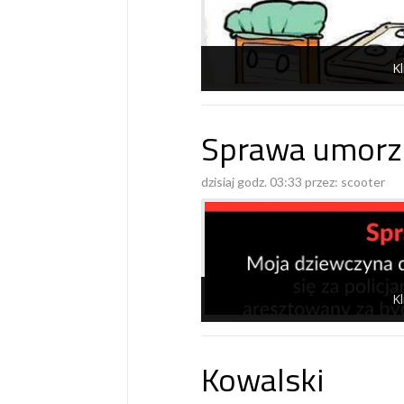
Kl
Sprawa umorz
dzisiaj godz. 03:33 przez:
scooter
Kl
Kowalski