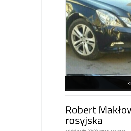
Kl
Robert Makłow
rosyjska
dzisiaj godz. 03:08 przez:
scooter