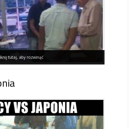
iknij tutaj, aby rozwinąć
onia