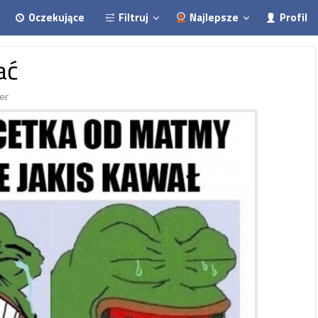
Oczekujące
Filtruj
Najlepsze
Profil
ać
er