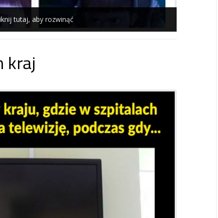
iknij tutaj, aby rozwinąć
 kraj