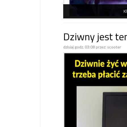
Kl
Dziwny jest ten
dzisiaj godz. 03:08 przez:
scooter