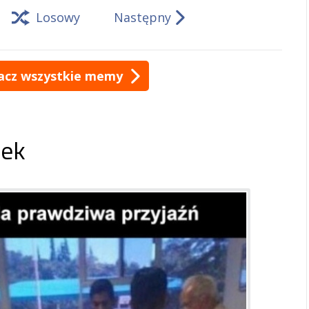
Losowy
Następny
acz wszystkie memy
ek