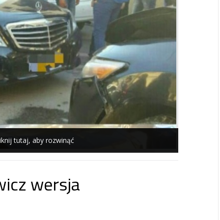
iknij tutaj, aby rozwinąć
icz wersja