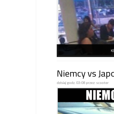
Kl
Niemcy vs Jap
dzisiaj godz. 03:08 przez:
scooter