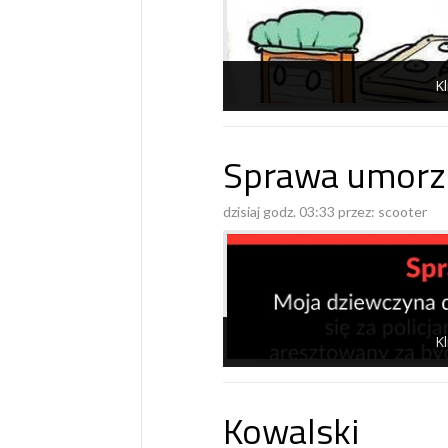
Kl
Sprawa umorz
dzisiaj godz. 03:33 przez:
scooter
Kl
Kowalski