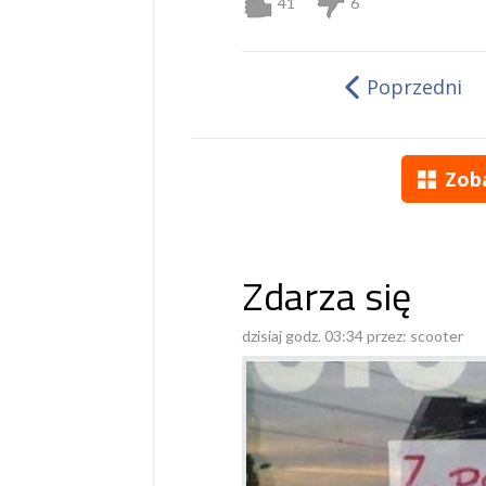
41
6
Poprzedni
Zob
Zdarza się
dzisiaj godz. 03:34 przez:
scooter