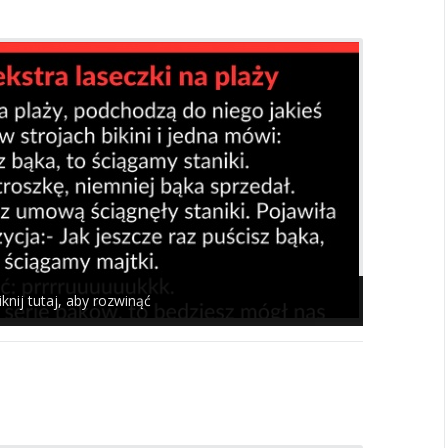
iknij tutaj, aby rozwinąć