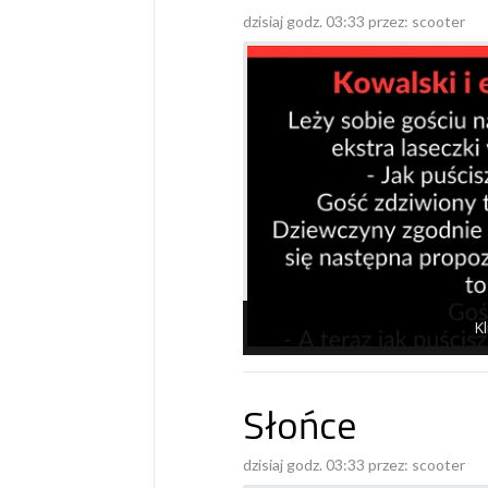
dzisiaj godz. 03:33 przez:
scooter
Kl
Słońce
dzisiaj godz. 03:33 przez:
scooter