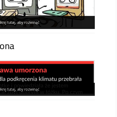
iknij tutaj, aby rozwinąć
ona
iknij tutaj, aby rozwinąć