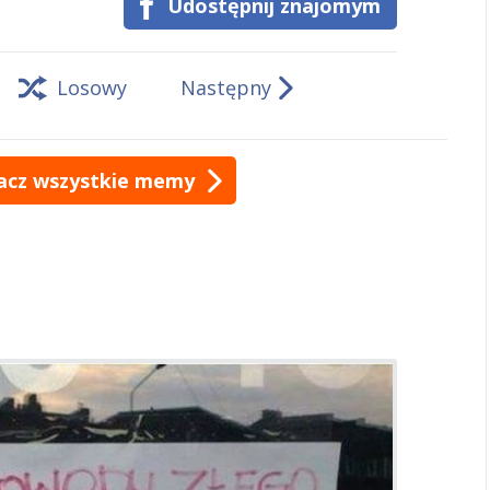
Udostępnij znajomym
Losowy
Następny
acz wszystkie memy