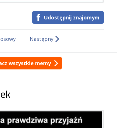
Udostępnij znajomym
Losowy
Następny
acz wszystkie memy
ek