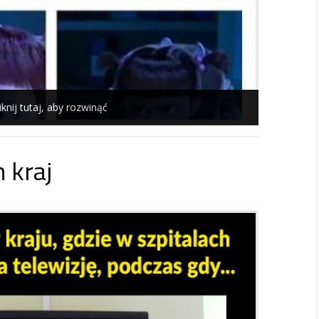
iknij tutaj, aby rozwinąć
 kraj