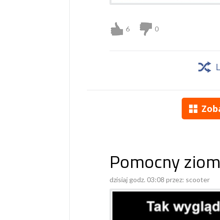
6
0
Zob
Pomocny ziom
dzisiaj godz. 03:08 przez:
scooter