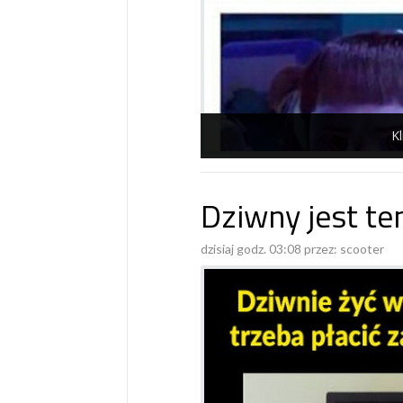
Kl
Dziwny jest ten
dzisiaj godz. 03:08 przez:
scooter