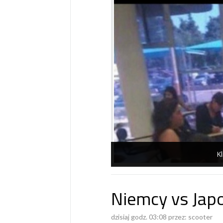
Kl
Niemcy vs Jap
dzisiaj godz. 03:08 przez:
scooter