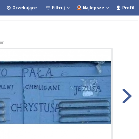
Oczekujące
Filtruj
Najlepsze
Profil
er