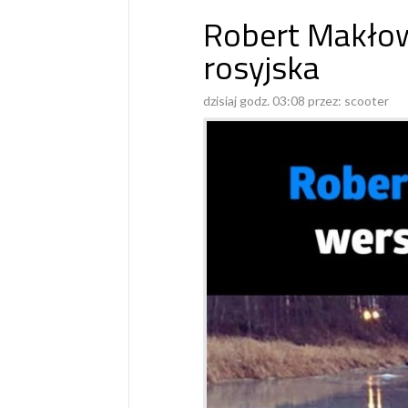
Robert Makłow
rosyjska
dzisiaj godz. 03:08 przez:
scooter