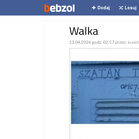
Dodaj
Losuj
Walka
13.04.2026 godz. 02:57 przez:
scoot