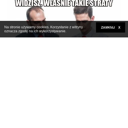
Na stronie używamy cookies. Korzystanie z witryny
oznacza zgodę na ich wykorzystywanie.
Kliknij tutaj, aby rozwinąć
Też bym tak wybrał