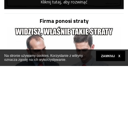
Kliknij tutaj, aby rozwinąć
Firma ponosi straty
Na stronie używamy cookies. Korzystanie z witryny
oznacza zgodę na ich wykorzystywanie.
Kliknij tutaj, aby rozwinąć
Też bym tak wybrał