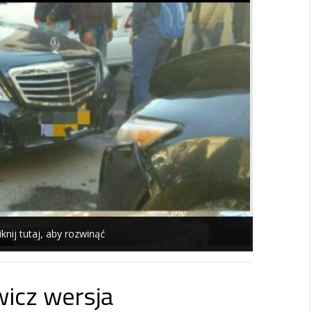
iknij tutaj, aby rozwinąć
icz wersja