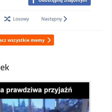
Udostępnij znajomym
Losowy
Następny
acz wszystkie memy
ek