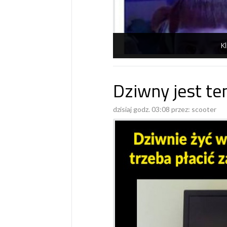
Kl
Dziwny jest ten
dzisiaj godz. 03:08 przez:
scooter