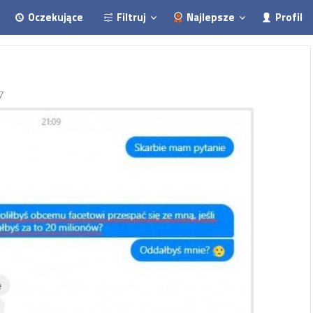
Oczekujące
Filtruj
Najlepsze
Profil
7