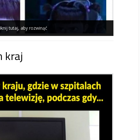
iknij tutaj, aby rozwinąć
 kraj