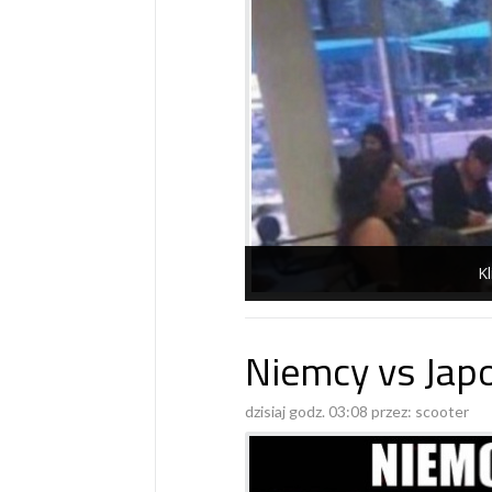
Kl
Niemcy vs Jap
dzisiaj godz. 03:08 przez:
scooter