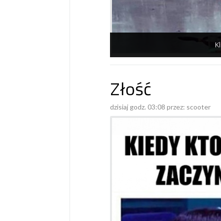
Kl
Złość
dzisiaj godz. 03:08 przez:
scooter