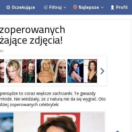
Oczekujące
Filtruj
Najlepsze
Profil
j zoperowanych
żające zdjęcia!
er
pieniądze to coraz większe zachcianki. Te gwiazdy
młode. Nie wiedziały, że z naturą nie da się wygrać. Oto
dziej zoperowanych celebrytek: