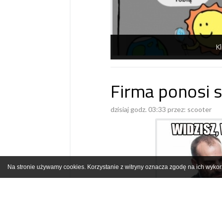
Kl
Firma ponosi s
dzisiaj godz. 03:33 przez:
scooter
Na stronie używamy cookies. Korzystanie z witryny oznacza zgodę na ich wykor
Kl