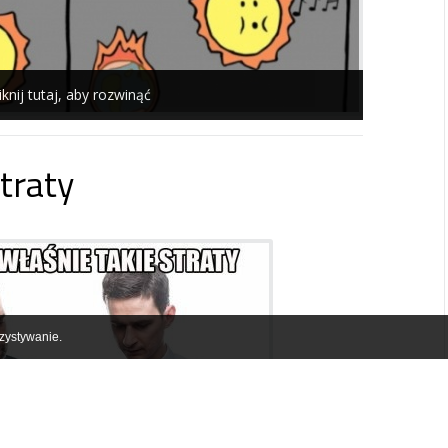
iknij tutaj, aby rozwinąć
traty
zystywanie.
iknij tutaj, aby rozwinąć