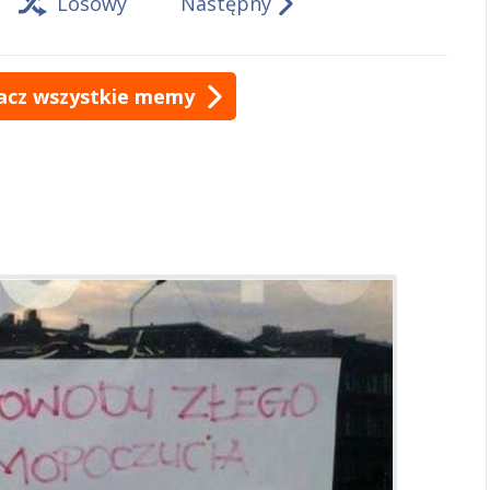
Losowy
Następny
acz wszystkie memy