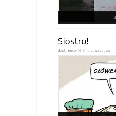
Kl
Siostro!
dzisiaj godz. 03:34 przez:
scooter