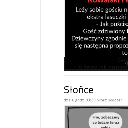
Kl
Słońce
dzisiaj godz. 03:33 przez:
scooter