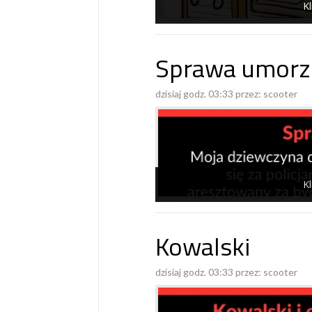
Kl
Sprawa umorz
dzisiaj godz. 03:33 przez:
scooter
Kl
Kowalski
dzisiaj godz. 03:33 przez:
scooter