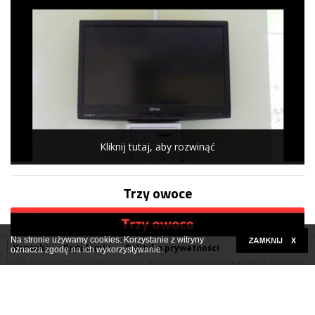
Kliknij tutaj, aby rozwinąć
Trzy owoce
Na stronie używamy cookies. Korzystanie z witryny
Kontakt
Regulamin
Polityka prywatności
oznacza zgodę na ich wykorzystywanie.
(c) 2026 bebzol.com. Wszelkie prawa zastrzeżone. Korzystanie z serwisu oznacza akceptację regulaminu.
Kliknij tutaj, aby rozwinąć